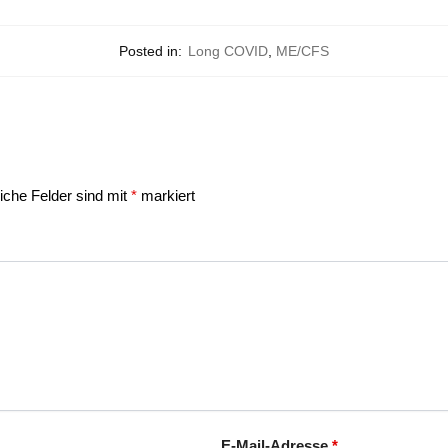
Posted in:
Long COVID
,
ME/CFS
liche Felder sind mit
*
markiert
E-Mail-Adresse
*