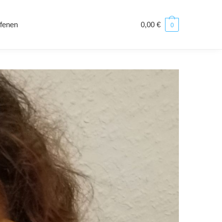
ffenen
0,00
€
0