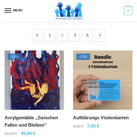
Skip
Skip
to
to
MENÜ
0
navigation
content
1
2
3
4
-10%
-13%
Acrylgemälde „Zwischen
Aufklärungs Visitenkarten
Fallen und Bleiben“
Ursprünglicher
Aktueller
7,00
€
8,00
€
Preis
Preis
Ursprünglicher
Aktueller
45,00
€
50,00
€