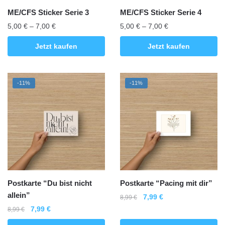
Produktseite
Produktseite
ME/CFS Sticker Serie 3
ME/CFS Sticker Serie 4
gewählt
gewählt
Preisspanne:
Preisspanne:
5,00
€
–
7,00
€
5,00
€
–
7,00
€
werden
werden
5,00 €
5,00 €
Dieses
Dieses
Jetzt kaufen
Jetzt kaufen
bis
bis
Produkt
Produkt
7,00 €
7,00 €
weist
weist
mehrere
mehrere
-11%
-11%
Varianten
Varianten
auf.
auf.
Die
Die
Optionen
Optionen
können
können
auf
auf
der
der
Produktseite
Produktseite
Postkarte “Du bist nicht
Postkarte “Pacing mit dir”
gewählt
gewählt
allein”
Ursprünglicher
Aktueller
7,99
€
8,99
€
werden
werden
Preis
Preis
Ursprünglicher
Aktueller
7,99
€
8,99
€
war:
ist:
Preis
Preis