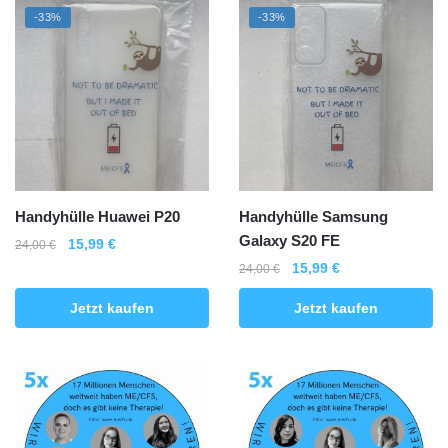
-33%
-33%
Handyhülle Huawei P20
Handyhülle Samsung
Galaxy S20 FE
Ursprünglicher
Aktueller
15,99
€
24,00
€
Preis
Preis
Ursprünglicher
Aktueller
15,99
€
24,00
€
war:
ist:
Preis
Preis
Jetzt kaufen
Jetzt kaufen
24,00 €
15,99 €.
war:
ist:
24,00 €
15,99 €.